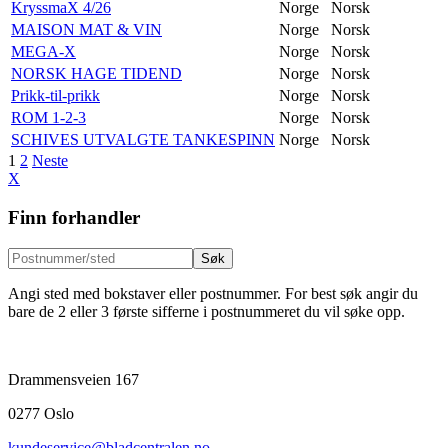
KryssmaX 4/26
Norge
Norsk
MAISON MAT & VIN
Norge
Norsk
MEGA-X
Norge
Norsk
NORSK HAGE TIDEND
Norge
Norsk
Prikk-til-prikk
Norge
Norsk
ROM 1-2-3
Norge
Norsk
SCHIVES UTVALGTE TANKESPINN
Norge
Norsk
Sidepaginering
1
2
Neste
X
Finn forhandler
Søk
Angi sted med bokstaver eller postnummer. For best søk angir du
bare de 2 eller 3 første sifferne i postnummeret du vil søke opp.
Drammensveien 167
0277 Oslo
kundeservice@bladcentralen.no