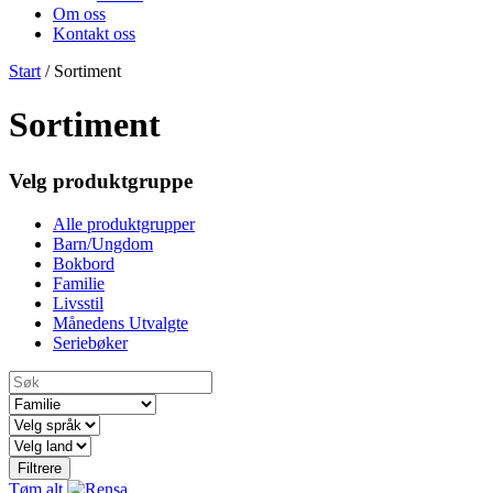
Om oss
Kontakt oss
Start
/
Sortiment
Sortiment
Velg produktgruppe
Alle produktgrupper
Barn/Ungdom
Bokbord
Familie
Livsstil
Månedens Utvalgte
Seriebøker
Søk
Filtrere
Tøm alt