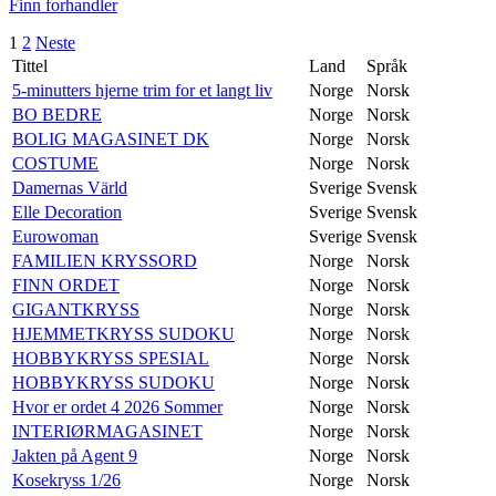
Finn forhandler
Sidepaginering
1
2
Neste
Tittel
Land
Språk
5-minutters hjerne trim for et langt liv
Norge
Norsk
BO BEDRE
Norge
Norsk
BOLIG MAGASINET DK
Norge
Norsk
COSTUME
Norge
Norsk
Damernas Värld
Sverige
Svensk
Elle Decoration
Sverige
Svensk
Eurowoman
Sverige
Svensk
FAMILIEN KRYSSORD
Norge
Norsk
FINN ORDET
Norge
Norsk
GIGANTKRYSS
Norge
Norsk
HJEMMETKRYSS SUDOKU
Norge
Norsk
HOBBYKRYSS SPESIAL
Norge
Norsk
HOBBYKRYSS SUDOKU
Norge
Norsk
Hvor er ordet 4 2026 Sommer
Norge
Norsk
INTERIØRMAGASINET
Norge
Norsk
Jakten på Agent 9
Norge
Norsk
Kosekryss 1/26
Norge
Norsk