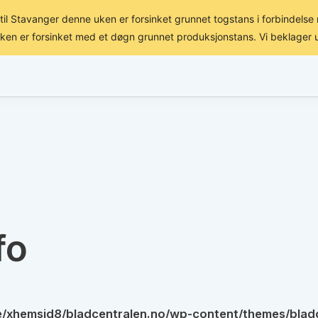
til Stavanger denne uken er forsinket grunnet togstans i forbindels
uken er forsinket med et døgn grunnet produksjonstans. Vi beklager 
FORHANDLER
FORLAG
fo
/xhemsid8/bladcentralen.no/wp-content/themes/bla