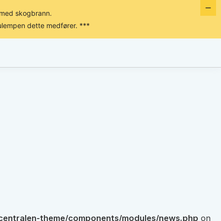
e med skogbrann.
ulempen dette medfører. ***
SORTIMENT
OM OSS
KONTAKT OSS
dcentralen-theme/components/modules/news.php
on