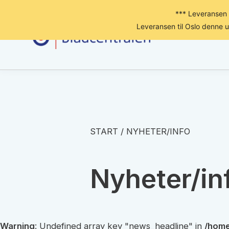
*** Leveransen 
Leveransen til Oslo denne 
START
/
NYHETER/INFO
Nyheter/in
Warning
: Undefined array key "news_headline" in
/home