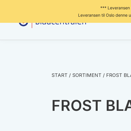
*** Leveransen 
Leveransen til Oslo denne 
START
/
SORTIMENT
/
FROST BL
FROST BL