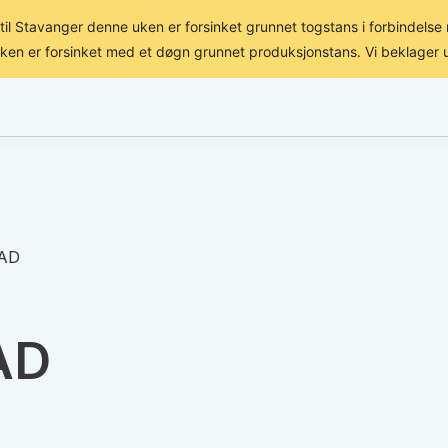
til Stavanger denne uken er forsinket grunnet togstans i forbindels
uken er forsinket med et døgn grunnet produksjonstans. Vi beklager 
FORHANDLER
FORLAG
AD
AD