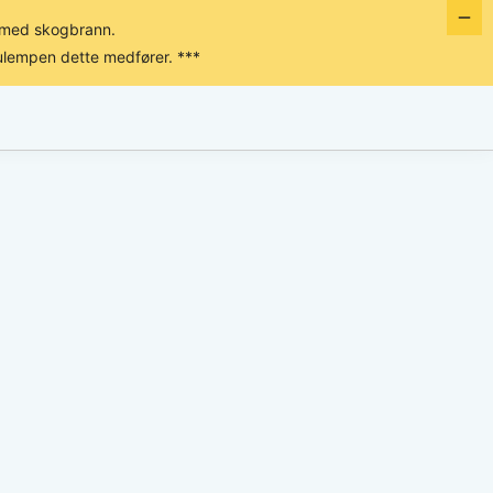
e med skogbrann.
ulempen dette medfører. ***
SORTIMENT
OM OSS
KONTAKT OSS