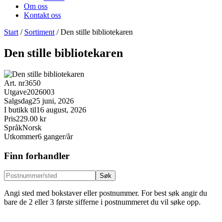
Om oss
Kontakt oss
Start
/
Sortiment
/
Den stille bibliotekaren
Den stille bibliotekaren
Art. nr
3650
Utgave
2026003
Salgsdag
25 juni, 2026
I butikk til
16 august, 2026
Pris
229.00 kr
Språk
Norsk
Utkommer
6 ganger/år
Finn forhandler
Søk
Angi sted med bokstaver eller postnummer. For best søk angir du
bare de 2 eller 3 første sifferne i postnummeret du vil søke opp.